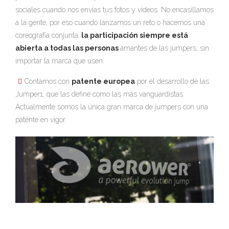
sociales cuando nos envías tus fotos y vídeos. No encasillamos
a la gente, por eso cuando lanzamos un reto o hacemos una
coreografía conjunta,
la participación siempre está
abierta a todas las personas
amantes de las jumpers, sin
importar la marca que usen.
Contamos con
patente europea
por el desarrollo de las
Jumper1, que las define como las más vanguardistas.
Actualmente somos la única gran marca de jumpers con una
patente en vigor.