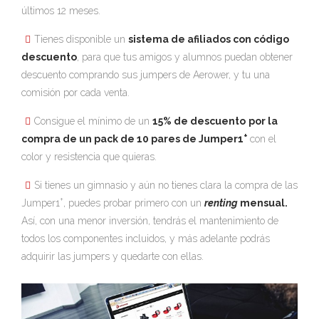
últimos 12 meses.
Tienes disponible un
sistema de afiliados con código
descuento
, para que tus amigos y alumnos puedan obtener
descuento comprando sus jumpers de Aerower, y tu una
comisión por cada venta.
Consigue el mínimo de un
15% de descuento
por la
+
compra de un pack de 10 pares de Jumper1
con el
color y resistencia que quieras.
Si tienes un gimnasio y aún no tienes clara la compra de las
+
Jumper1
, puedes probar primero con un
renting
mensual.
Así, con una menor inversión, tendrás el mantenimiento de
todos los componentes incluidos, y más adelante podrás
adquirir las jumpers y quedarte con ellas.