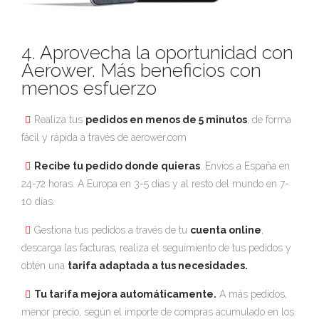
4. Aprovecha la oportunidad con
Aerower. Más beneficios con
menos esfuerzo
Realiza tus
pedidos en menos de 5 minutos
, de forma
fácil y rápida a través de aerower.com
Recibe tu pedido donde quieras
. Envíos a España en
24-72 horas. A Europa en 3-5 días y al resto del mundo en 7-
10 días.
Gestiona tus pedidos a través de tu
cuenta online
,
descarga las facturas, realiza el seguimiento de tus pedidos y
obtén una
tarifa adaptada a tus necesidades.
Tu tarifa mejora automáticamente.
A más pedidos,
menor precio, según el importe de compras acumulado en los