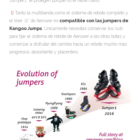
Jumper1
te protegen porque no te hacen daño.
Tanto la multibanda como el sistema de rebote completo y
+
el liner J1
de Aerower es
compatible con las jumpers de
Kangoo Jumps
. Únicamente necesitas conservar los
nuts
para fijar el sistema de rebote de Aerower a las otras botas y
comenzar a disfrutar del cambio hacia un rebote mucho más
progresivo, absorbente y placentero.