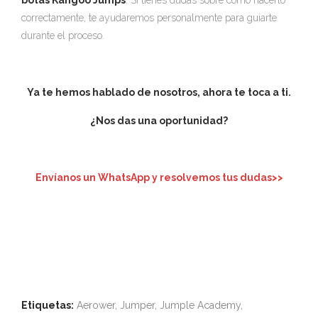
botas Kangoo Jumps
. Si tienes dudas sobre cómo hacerlo
correctamente, te ayudaremos personalmente para guiarte
durante el proceso.
Ya te hemos hablado de nosotros, ahora te toca a ti.
¿Nos das una oportunidad?
Envíanos un WhatsApp y resolvemos tus dudas>>
Etiquetas:
Aerower, Jumper, Jumple Academy,